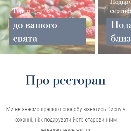
Подар
Торти
сертиф
до вашого
Под
свята
бли
Про ресторан
Ми не знаємо кращого способу зізнатись Києву у
коханні, ніж подарувати його старовинним
легендам нове життя.