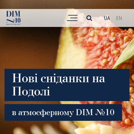
UA
EN
Нові сніданки на
Подолі
в атмосферному DІM №10