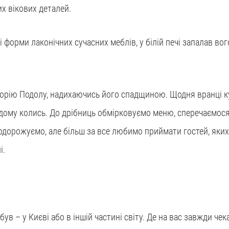
х вікових деталей.
форми лаконічних сучасних меблів, у білій печі запалав вого
орію Подолу, надихаючись його спадщиною. Щодня вранці куп
дому колись. До дрібниць обмірковуємо меню, сперечаємося
 подорожуємо, але більш за все любимо приймати гостей, яких
і.
 був – у Києві або в іншій частині світу. Де на вас завжди чек