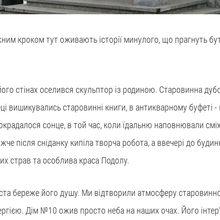
жним кроком тут оживають історії минулого, що прагнуть бут
ого стінах оселився скульптор із родиною. Старовинна дубов
отеці вишикувались старовинні книги, в антикварному буфеті -
окрадалося сонце, в той час, коли їдальню наповнювали сміх
жче після сніданку кипіла творча робота, а ввечері до буди
них страв та особлива краса Подолу.
іста береже його душу. Ми відтворили атмосферу старовинног
гією. Дім №10 ожив просто неба на наших очах. Його інтер’