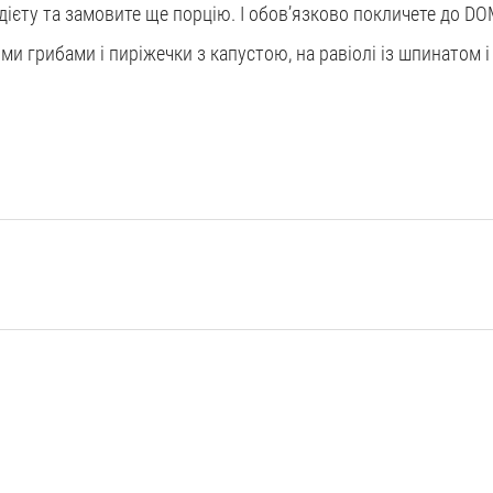
дієту та замовите ще порцію. І обов’язково покличете до DOM
ими грибами і пиріжечки з капустою, на равіолі із шпинатом 