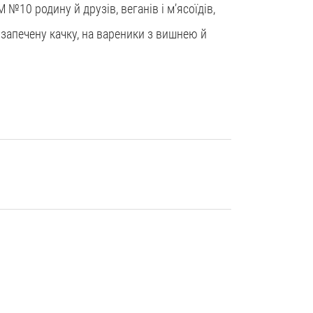
 №10 родину й друзів, веганів і м’ясоїдів,
і запечену качку, на вареники з вишнею й