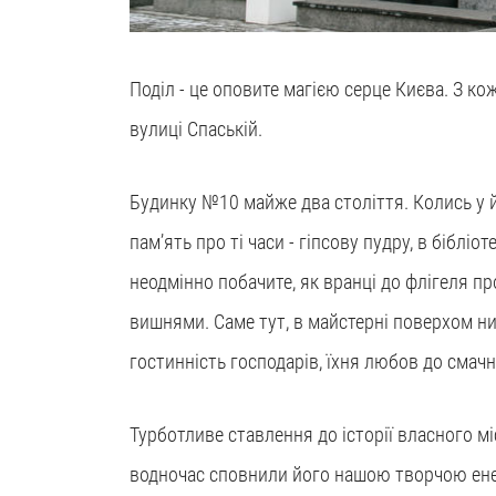
Поділ - це оповите магією серце Києва. З ко
вулиці Спаській.
Будинку №10 майже два століття. Колись у й
пам’ять про ті часи - гіпсову пудру, в біблі
неодмінно побачите, як вранці до флігеля пр
вишнями. Саме тут, в майстерні поверхом ни
гостинність господарів, їхня любов до смач
Турботливе ставлення до історії власного м
водночас сповнили його нашою творчою енер