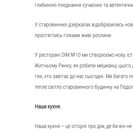
глибиною поєднання сучасних та автентични
У старовинних дзеркалах відобразились нові 
простяглись гілками живі рослини.
У ресторані DІM №10 ми створюємо нову іст
Житньому Ринку, як робили мешканці цього 
тих, хто завітає до нас сьогодні. Ми багато
тепле світло старовинного будинку на Подол
Наша кухня.
Наша кухня – це історія про дім, де би він не