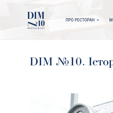
ПРО РЕСТОРАН
М
DІM №10. Істор