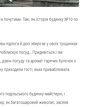
и почутими. Такі, як історія будинку №10 по
а підлога й досі зберігає у своїх тріщинках
 поблискує посуд… Придивіться, і ви
, дзвін посуду та аромат гарячих булочок з
нку приходили гості, яких приваблювала
о подільського будинку-майстерні, і
єр, як багатошаровий живопис, засяяв